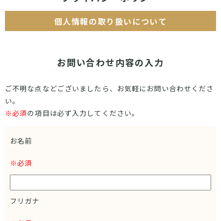
個人情報の取り扱いについて
プライバシーポリシー
株式会社サンライズネットワークス（以下「当社」といいま
お問い合わせ内容の入力
す）は、個人情報保護の重要性に鑑み、「個人情報の保護に関
する法律」および本プライバシーポリシーを遵守し、お客様の
ご不明な点などございましたら、お気軽にお問い合わせくださ
プライバシー保護に努めます。 当社は、当社が運営するウェブ
い。
サイト（以下「本ウェブサイト」といいます）において、お客
※必須
の項目は必ず入力してください。
様からご提供いただいた個人情報を適切に取り扱い、その保護
に細心の注意を払います。
お名前
1．個人情報の取得について
本ウェブサイトをご利用いただく際、お問い合わせや各種お申
※必須
し込み等にあたり、お名前、メールアドレス等の個人情報をご
提供いただく場合がございます。これらの情報は、必要な範囲
内で取得いたします。
フリガナ
2．個人情報の利用目的