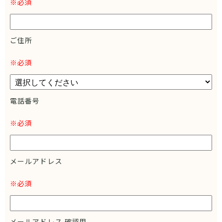
※必須
取得した個人情報は、以下の目的のために利用いたします。
お問い合わせへの対応
ご住所
サービスに関するご案内・ご連絡
サービス向上のための分析・改善
※必須
3．第三者への提供について
当社は、取得した個人情報を第三者に開示・提供することはあ
りません。
電話番号
ただし、以下の場合を除きます。
※必須
法令に基づき開示を求められた場合
裁判所、警察等の公的機関から開示を求められた場合
ご本人の同意がある場合
メールアドレス
4．業務委託について
※必須
当社は、サービス向上のため、本ウェブサイトの制作・運営等
を外部に委託する場合があります。
その際は、個人情報の漏えい等が発生しないよう、委託先に対
して適切な管理・監督を徹底いたします。
メールアドレス 確認用