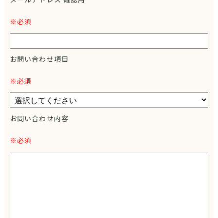
5．情報配信の停止について
※必須
お客様が個人情報をご提供された場合、当社より電子メール等
により情報をお届けすることがあります。
これらの情報配信を希望されない場合は、お客様ご自身で配信
お問い合わせ項目
停止のお手続きを行っていただくか、当社までご連絡いただけ
※必須
れば速やかに停止いたします。
6．個人情報の管理
当社は、個人情報の漏えい、滅失、毀損を防止するため、適切
お問い合わせ内容
な安全管理措置を講じます。
※必須
7．お問い合わせ窓口
個人情報の取り扱いに関するお問い合わせは、当社までご連絡
ください。